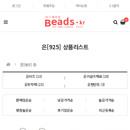
로그인
회원가입
마이쇼핑
1:1문의
0
은[925] 상품리스트
은[925]
은비즈 (13)
은귀걸이재료 (20)
은부자재 (23)
은펜던트 (3)
판매많은순
낮은가격순
높은가격순
평점높은순
후기많은순
최근등록순