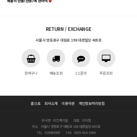
제품의 반품(반송)에 관하여
RETURN / EXCHANGE
서울시 영등포구 대림로 198 대경빌딩 405호
장바구니
배송조회
1:1문의
주문조회
홈으로
회사소개
이용약관
개인정보처리방침
회사명
비즈케이알
대표
이지정
주소
서울시 영등포구 대림로 198 대경빌딩 405호
TEL
028485807
FAX
0505-614-1000