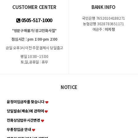
CUSTOMER CENTER
BANK INFO
국민은행 76520104188271
0505-517-1000
농협은행 3028783651171
예금주 :
이지정
*방문구매불가/광고전화사절*
점심시간 : pm 1:00-pm 2:00
금일 오후3시이전 주문결제시 당일출고
평일 10:00~15:00
토,일,공휴일 : 휴무
NOTICE
윤정미입금자를 찾습니다
당일발송(배송)에 관하여
전화상담업무시간변경
무통장입금 안내