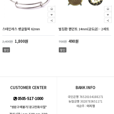
스테인레스 뱅글팔찌 62mm
벌집판 펜던트 14mm(금도금) - 2세트
1,800원
490원
2,400원
700원
할인
할인
33%
42%
20%
30%
SALE
SALE
SALE
SALE
CUSTOMER CENTER
BANK INFO
국민은행 76520104188271
0505-517-1000
농협은행 3028783651171
예금주 :
이지정
*방문구매불가/광고전화사절*
점심시간 : pm 1:00-pm 2:00