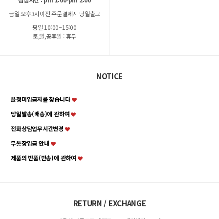
금일 오후3시이전 주문결제시 당일출고
아크릴부다머리 14*12mm(레드) - 2개
토호 고리형지프장식 (은버니쉬) - 4개
논피어싱 귀찌 10mm(백금도금) - 2개
벌집판 펜던트 20mm(백금도금) - 2세트
평일 10:00~15:00
토,일,공휴일 : 휴무
400원
700원
400원
420원
600원
1,200원
500원
600원
할인
할인
할인
할인
NOTICE
윤정미입금자를 찾습니다
당일발송(배송)에 관하여
전화상담업무시간변경
무통장입금 안내
제품의 반품(반송)에 관하여
RETURN / EXCHANGE