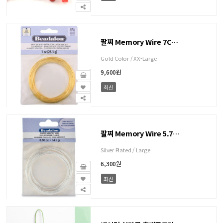
팔찌 Memory Wire 7Cm - 56바퀴
Gold Color / XX-Large
9,600원
최신
팔찌 Memory Wire 5.7Cm - 30바퀴
Silver Plated / Large
6,300원
최신