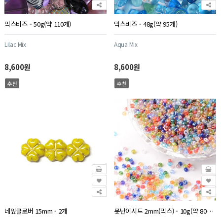
믹스비즈 - 50g(약 110개)
믹스비즈 - 48g(약 95개)
Lilac Mix
Aqua Mix
8,600원
8,600원
추천
추천
네잎클로버 15mm - 2개
못난이시드 2mm(믹스) - 10g(약 800개)