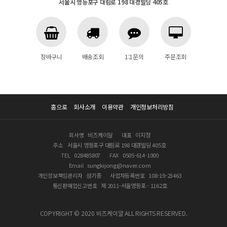
서울시 영등포구 대림로 198 대경빌딩 405호
장바구니
배송조회
1:1문의
주문조회
홈으로
회사소개
이용약관
개인정보처리방침
회사명
비즈케이알
대표
이지정
주소
서울시 영등포구 대림로 198 대경빌딩 405호
TEL
028485807
FAX
0505-614-1000
Email
sungkijong@naver.com
개인정보책임관리자
성기종
사업자등록번호
108-19-23463
통신판매업신고번호
제 2011-서울영등포 - 1162호
COPYRIGHT © 2020 비즈케이알 ALL RIGHTS RESERVED.