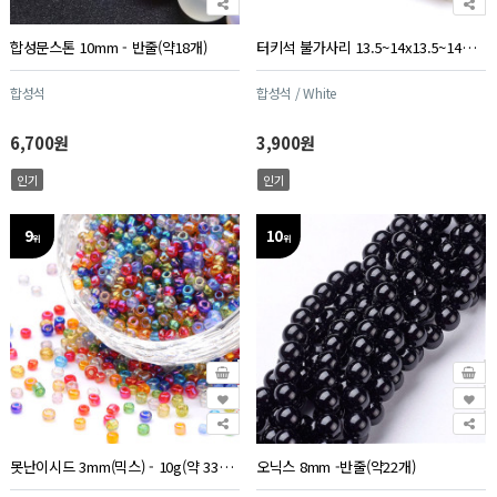
합성문스톤 10mm - 반줄(약18개)
터키석 불가사리 13.5~14x13.5~14mm - 1줄(약35개)
합성석
합성석 / White
6,700원
3,900원
인기
인기
9
10
위
위
못난이시드 3mm(믹스) - 10g(약 330개)
오닉스 8mm -반줄(약22개)