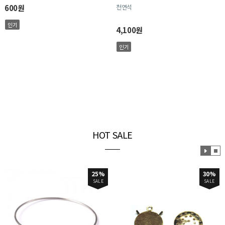
600원
천연석
인기
4,100원
인기
HOT SALE
효
효
과
과
재
정
25%
30%
생
지
SALE
SALE