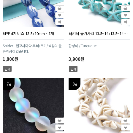
티벳 dZi 비즈 13.5x10mm - 1개
터키석 불가사리 13.5~14x13.5~14mm - 1줄(약35개)
Spider - 입고시마다 무늬/크기/색상의 불
합성석 / Turquoise
규칙성이있습니다.
1,800원
3,900원
인기
인기
7
8
위
위