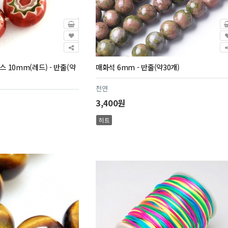
10mm(레드) - 반줄(약
매화석 6mm - 반줄(약30개)
천연
3,400원
히트