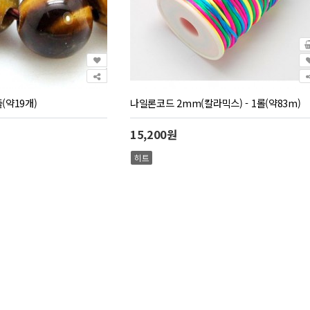
(약19개)
나일론코드 2mm(칼라믹스) - 1롤(약83m)
15,200원
히트