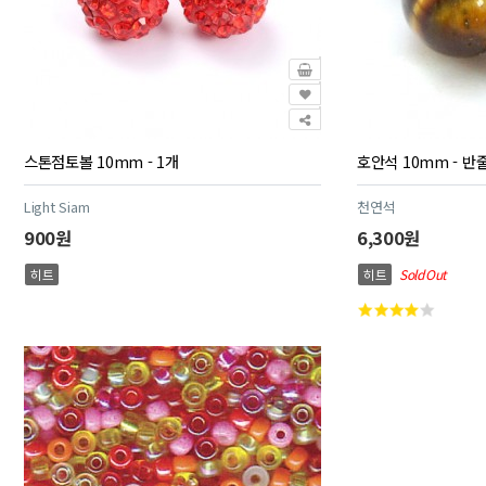
스톤점토볼 10mm - 1개
호안석 10mm - 반줄
Light Siam
천연석
900원
6,300원
히트
히트
Sold Out