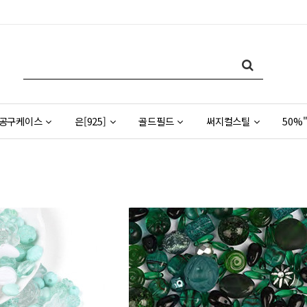
공구케이스
은[925]
골드필드
써지컬스틸
50%"