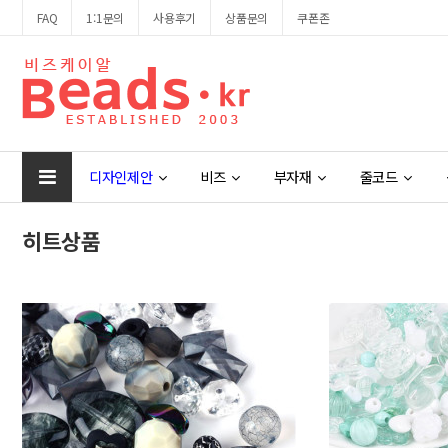
FAQ
1:1문의
사용후기
상품문의
쿠폰존
디자인제안
비즈
부자재
줄코드
히트상품