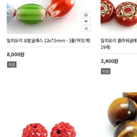
밀피오리 오발글래스 12x7.5mm - 1줄(약31개)
밀피오리 플라워글래스 
19개)
8,000원
3,400원
히트
히트