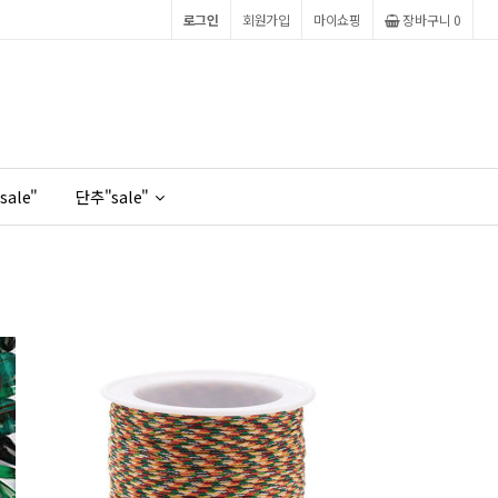
로그인
회원가입
마이쇼핑
장바구니
0
sale"
단추"sale"