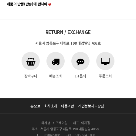
제품의 반품(반송)에 관하여
RETURN / EXCHANGE
서울시 영등포구 대림로 198 대경빌딩 405호
장바구니
배송조회
1:1문의
주문조회
홈으로
회사소개
이용약관
개인정보처리방침
회사명
비즈케이알
대표
이지정
주소
서울시 영등포구 대림로 198 대경빌딩 405호
TEL
028485807
FAX
0505-614-1000