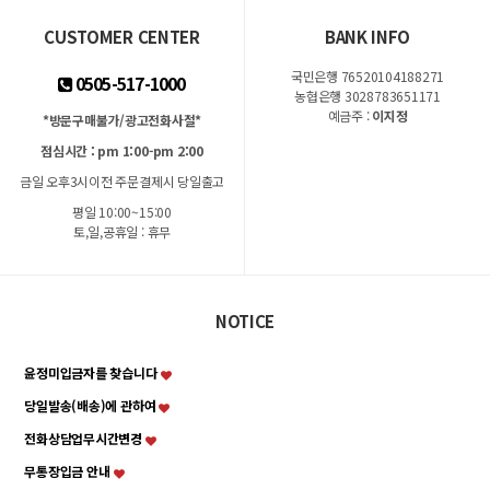
CUSTOMER CENTER
BANK INFO
국민은행 76520104188271
0505-517-1000
농협은행 3028783651171
예금주 :
이지정
*방문구매불가/광고전화사절*
점심시간 : pm 1:00-pm 2:00
금일 오후3시이전 주문결제시 당일출고
평일 10:00~15:00
토,일,공휴일 : 휴무
NOTICE
윤정미입금자를 찾습니다
당일발송(배송)에 관하여
전화상담업무시간변경
무통장입금 안내