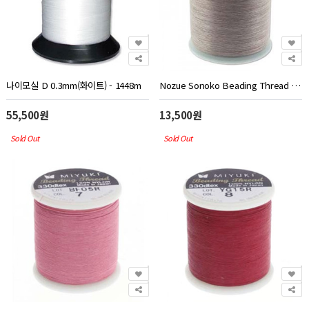
나이모실 D 0.3mm(화이트) - 1448m
Nozue Sonoko Beading Thread Beige 0.29mm - 100m
55,500원
13,500원
Sold Out
Sold Out