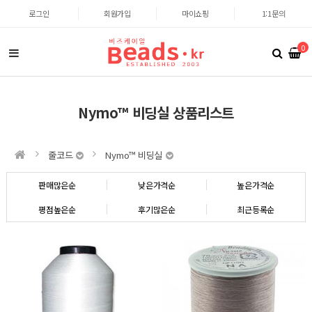
로그인
회원가입
마이쇼핑
1:1문의
0
Nymo™ 비딩실 상품리스트
줄코드
Nymo™ 비딩실
판매많은순
낮은가격순
높은가격순
평점높은순
후기많은순
최근등록순