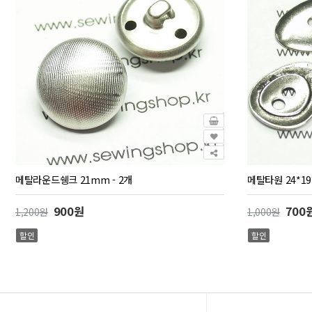
메탈라운드쉥크 21mm - 2개
메탈타원 24*19
900원
700
1,200원
1,000원
할인
할인