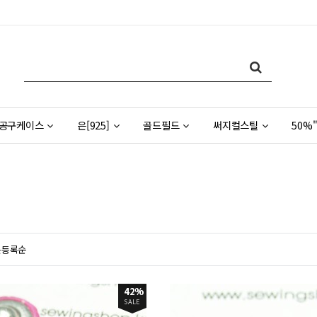
공구케이스
은[925]
골드필드
써지컬스틸
50%"
근등록순
42%
SALE