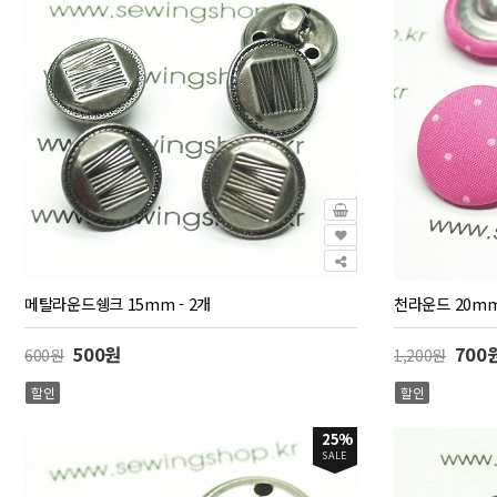
메탈라운드쉥크 15mm - 2개
천라운드 20mm(
500원
700
600원
1,200원
할인
할인
25%
SALE