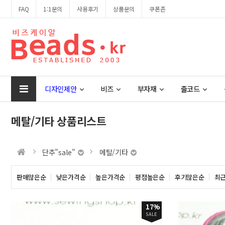
FAQ
1:1문의
사용후기
상품문의
쿠폰존
디자인제안
비즈
부자재
줄코드
메탈/기타 상품리스트
단추"sale"
메탈/기타
판매많은순
낮은가격순
높은가격순
평점높은순
후기많은순
최
17%
SALE