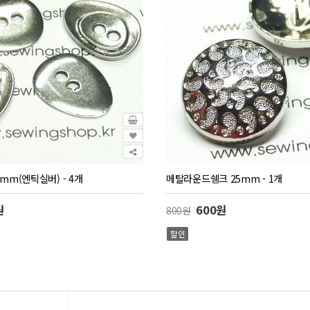
mm(엔틱실버) - 4개
메탈라운드쉥크 25mm - 1개
원
600원
800원
할인