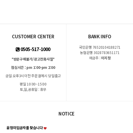
CUSTOMER CENTER
BANK INFO
국민은행 76520104188271
0505-517-1000
농협은행 3028783651171
예금주 :
이지정
*방문구매불가/광고전화사절*
점심시간 : pm 1:00-pm 2:00
금일 오후3시이전 주문결제시 당일출고
평일 10:00~15:00
토,일,공휴일 : 휴무
NOTICE
윤정미입금자를 찾습니다