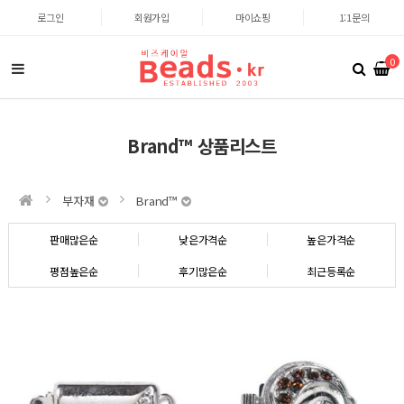
로그인
회원가입
마이쇼핑
1:1문의
0
Brand™ 상품리스트
부자재
Brand™
판매많은순
낮은가격순
높은가격순
평점높은순
후기많은순
최근등록순