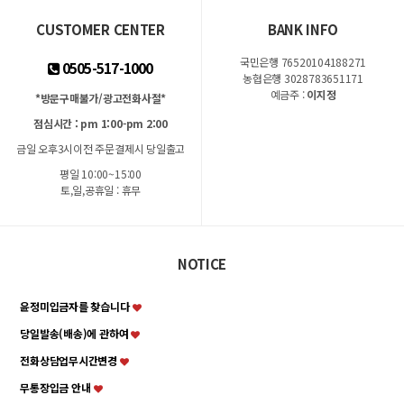
CUSTOMER CENTER
BANK INFO
국민은행 76520104188271
0505-517-1000
농협은행 3028783651171
예금주 :
이지정
*방문구매불가/광고전화사절*
점심시간 : pm 1:00-pm 2:00
금일 오후3시이전 주문결제시 당일출고
평일 10:00~15:00
토,일,공휴일 : 휴무
NOTICE
윤정미입금자를 찾습니다
당일발송(배송)에 관하여
전화상담업무시간변경
무통장입금 안내