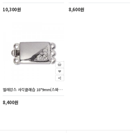
10,300원
8,600원
엘레강스 사각클래습 18*9mm(스와로브스키스톤-3줄연결)
8,400원