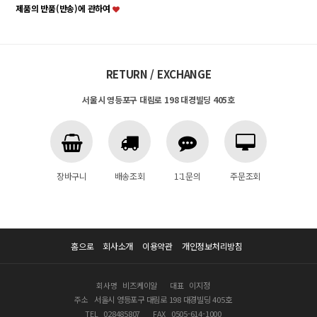
제품의 반품(반송)에 관하여
RETURN / EXCHANGE
서울시 영등포구 대림로 198 대경빌딩 405호
장바구니
배송조회
1:1문의
주문조회
홈으로
회사소개
이용약관
개인정보처리방침
회사명
비즈케이알
대표
이지정
주소
서울시 영등포구 대림로 198 대경빌딩 405호
TEL
028485807
FAX
0505-614-1000