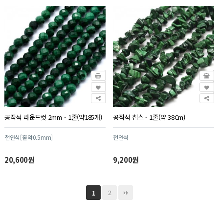
공작석 라운드컷 2mm - 1줄(약185개)
공작석 칩스 - 1줄(약 38Cm)
천연석[홀약0.5mm]
천연석
20,600원
9,200원
2
1