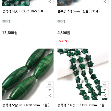
공작석 너겟 8~12x7~10x5.5~8mm - 1줄(약38Cm)
블루공작석 6mm - 반줄(약31개)
천연석
천연석
13,800원
4,500원
Sold Out
공작석 오발 30~31x10.5mm - 1줄(약13개)
공작석 스타컷 9~11x9~11mm - 1줄(약 15개)