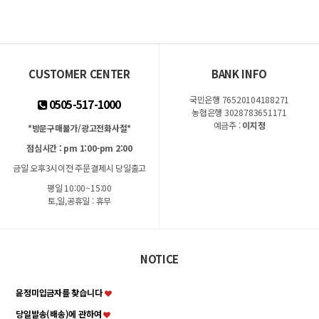
CUSTOMER CENTER
BANK INFO
국민은행 76520104188271
0505-517-1000
농협은행 3028783651171
예금주 :
이지정
*방문구매불가/광고전화사절*
점심시간 : pm 1:00-pm 2:00
금일 오후3시이전 주문결제시 당일출고
평일 10:00~15:00
토,일,공휴일 : 휴무
NOTICE
윤정미입금자를 찾습니다
당일발송(배송)에 관하여