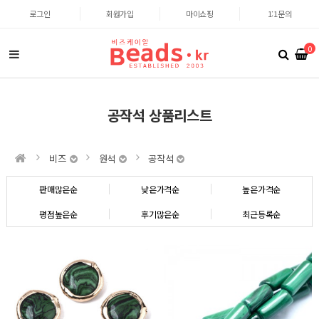
로그인
회원가입
마이쇼핑
1:1문의
0
공작석 상품리스트
비즈
원석
공작석
판매많은순
낮은가격순
높은가격순
평점높은순
후기많은순
최근등록순