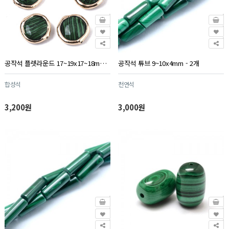
공작석 플렛라운드 17~19x17~18mm - 1개
공작석 튜브 9~10x4mm - 2개
합성석
천연석
3,200원
3,000원