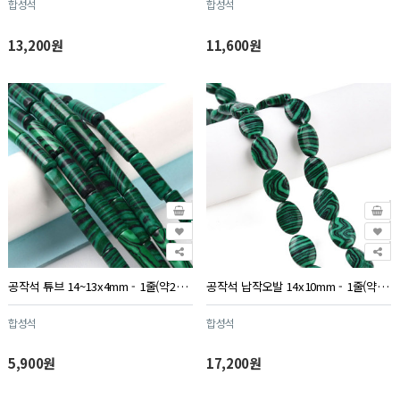
합성석
합성석
13,200원
11,600원
공작석 튜브 14~13x4mm - 1줄(약28개)
공작석 납작오발 14x10mm - 1줄(약27개)
합성석
합성석
5,900원
17,200원