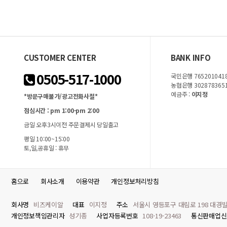
CUSTOMER CENTER
BANK INFO
0505-517-1000
국민은행 7652010418
농협은행 302878365
예금주 :
이지정
*방문구매불가/광고전화사절*
점심시간 : pm 1:00-pm 2:00
금일 오후3시이전 주문결제시 당일출고
평일 10:00~15:00
토,일,공휴일 : 휴무
홈으로
회사소개
이용약관
개인정보처리방침
회사명
비즈케이알
대표
이지정
주소
서울시 영등포구 대림로 198 대경빌
개인정보책임관리자
성기종
사업자등록번호
108-19-23463
통신판매업신