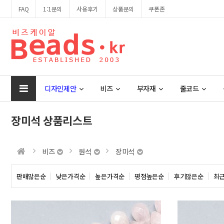
FAQ
1:1문의
사용후기
상품문의
쿠폰존
디자인제안
비즈
부자재
줄코드
장미석 상품리스트
비즈
원석
장미석
판매많은순
낮은가격순
높은가격순
평점높은순
후기많은순
최