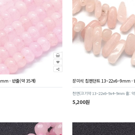
mm - 반줄(약 35개)
장미석 칩펜던트 13~22x6~9mm - 
천연(크기약 13~22x6~9x4~9mm 홀: 약
5,200원