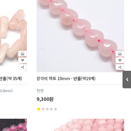
반줄(약 35개)
장미석 하트 10mm - 반줄(약19개)
0.8mm)
천연
9,300원