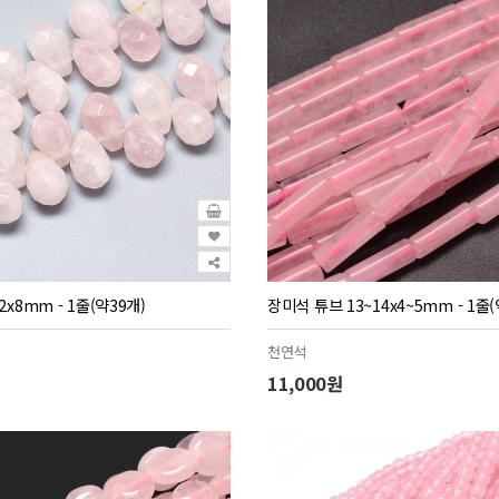
x8mm - 1줄(약39개)
장미석 튜브 13~14x4~5mm - 1줄(
천연석
11,000원