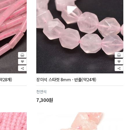
약28개)
장미석 스타컷 8mm - 반줄(약24개)
천연석
7,300원