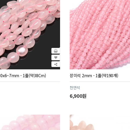
0x6~7mm - 1줄(약38Cm)
장미석 2mm - 1줄(약190개)
천연석
6,900원