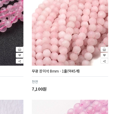
무광 장미석 8mm - 1줄(약45개)
천연
7,100원