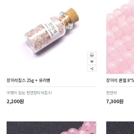
장미석칩스 25g + 유리병
장미석 론델 8*5
구멍이 없는 천연장미석칩스!
천연석
2,200원
7,300원