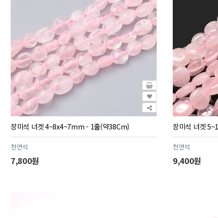
장미석 너겟 4~8x4~7mm - 1줄(약38Cm)
장미석 너겟 5~1
천연석
천연석
7,800원
9,400원