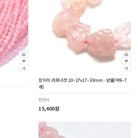
장미석 러프너겟 10~27x17~33mm - 반줄(약6~7
개)
천연석
15,400원