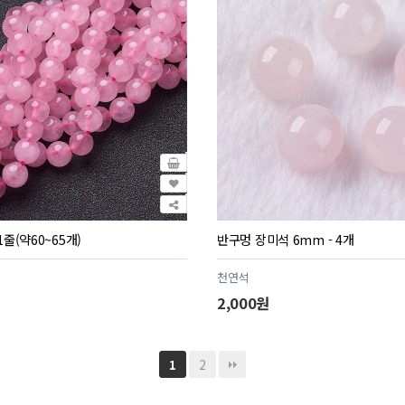
1줄(약60~65개)
반구멍 장미석 6mm - 4개
천연석
2,000원
2
1