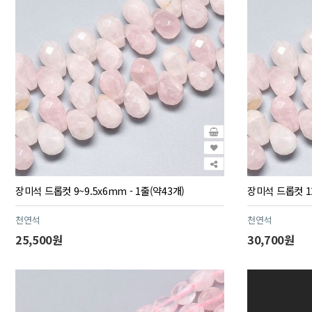
장미석 드롭컷 9~9.5x6mm - 1줄(약43개)
장미석 드롭컷 12
천연석
천연석
25,500원
30,700원