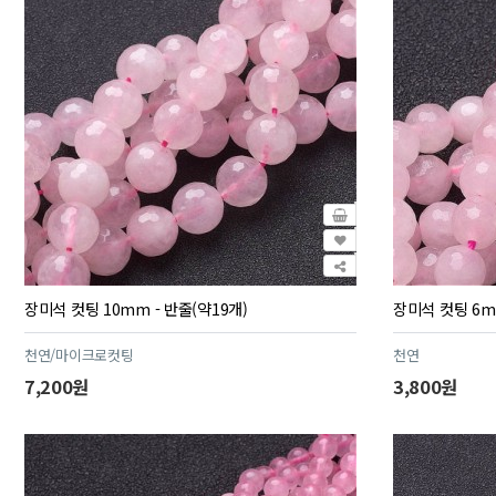
장미석 컷팅 10mm - 반줄(약19개)
장미석 컷팅 6mm
천연/마이크로컷팅
천연
7,200원
3,800원