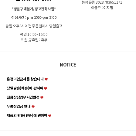
농협은행 3028783651171
예금주 :
이지정
*방문구매불가/광고전화사절*
점심시간 : pm 1:00-pm 2:00
금일 오후3시이전 주문결제시 당일출고
평일 10:00~15:00
토,일,공휴일 : 휴무
NOTICE
윤정미입금자를 찾습니다
당일발송(배송)에 관하여
전화상담업무시간변경
무통장입금 안내
제품의 반품(반송)에 관하여