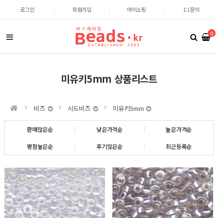
로그인
회원가입
마이쇼핑
1:1문의
0
미유키5mm 상품리스트
비즈
시드비즈
미유키5mm
판매많은순
낮은가격순
높은가격순
평점높은순
후기많은순
최근등록순