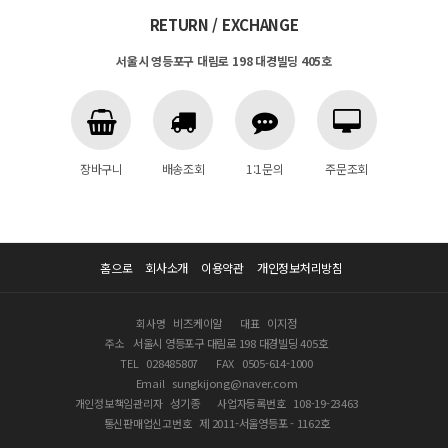
RETURN / EXCHANGE
서울시 영등포구 대림로 198 대경빌딩 405호
장바구니
배송조회
1:1문의
주문조회
홈으로
회사소개
이용약관
개인정보처리방침
회사명
비즈케이알
대표
이지정
주소
서울시 영등포구 대림로 198 대경빌딩 405호
TEL
028485807
FAX
0505-614-1000
Email
sungkijong@naver.com
개인정보책임관리자
성기종
사업자등록번호
108-19-23463
통신판매업신고번호
제 2011-서울영등포 - 1162호