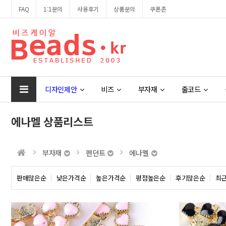
FAQ
1:1문의
사용후기
상품문의
쿠폰존
디자인제안
비즈
부자재
줄코드
에나멜 상품리스트
부자재
펜던트
에나멜
판매많은순
낮은가격순
높은가격순
평점높은순
후기많은순
최