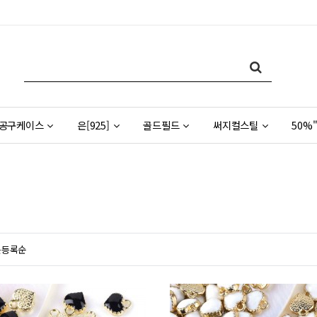
공구케이스
은[925]
골드필드
써지컬스틸
50%"
근등록순