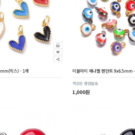
mm(믹스) - 1개
이블아이 에나멜 펜던트 9x6.5mm -
색상은 램덤발송
1,000원