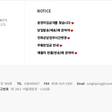
NOTICE
8271
윤정미입금자를 찾습니다
1171
당일발송(배송)에 관하여
전화상담업무시간변경
무통장입금 안내
제품의 반품(반송)에 관하여
딩 405호
TEL
028485807
FAX
0505-614-1000
Email
sungkijong@nave
고번호
제 2011-서울영등포 - 1162호