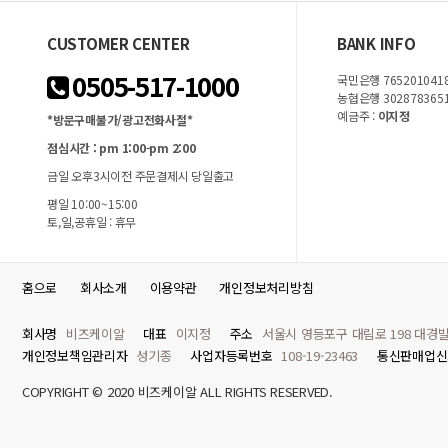
CUSTOMER CENTER
BANK INFO
0505-517-1000
국민은행 7652010418
농협은행 302878365
예금주 :
이지정
*방문구매불가/광고전화사절*
점심시간 : pm 1:00-pm 2:00
금일 오후3시이전 주문결제시 당일출고
평일 10:00~15:00
토,일,공휴일 : 휴무
홈으로
회사소개
이용약관
개인정보처리방침
회사명
비즈케이알
대표
이지정
주소
서울시 영등포구 대림로 198 대경빌
개인정보책임관리자
성기종
사업자등록번호
108-19-23463
통신판매업신
COPYRIGHT © 2020 비즈케이알 ALL RIGHTS RESERVED.