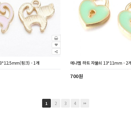
*12.5mm(핑크) - 1개
에나멜 하트 자물쇠 13*11mm - 2
700원
2
3
4
1