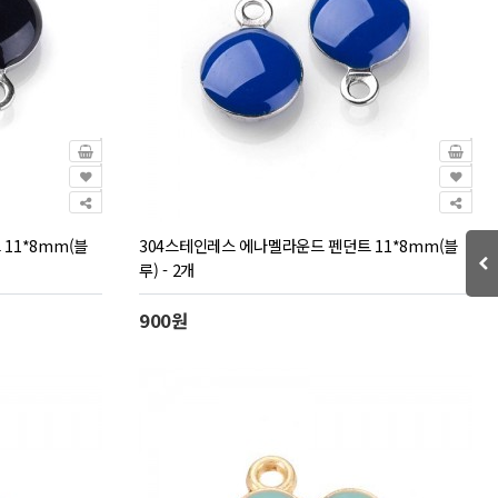
11*8mm(블
304스테인레스 에나멜라운드 펜던트 11*8mm(블
루) - 2개
900원