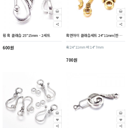
윙 훅 클래습 25*15mm - 2세트
훅엔아이 클래습세트 24*11mm(엔틱골드) - 1세트
600원
훅:24*11mm 바:14*7mm
700원