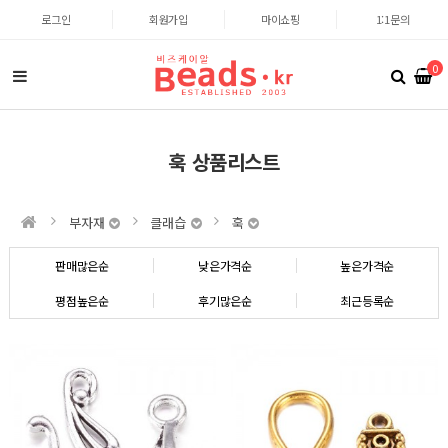
로그인
회원가입
마이쇼핑
1:1문의
0
훅 상품리스트
부자재
클래습
훅
판매많은순
낮은가격순
높은가격순
평점높은순
후기많은순
최근등록순