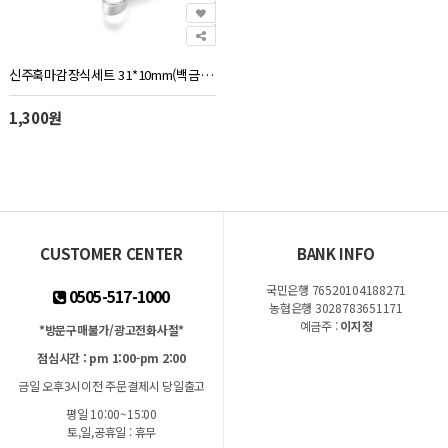
신주훅마감장식세트 31*10mm(백금도금) - 1개
1,300원
CUSTOMER CENTER
BANK INFO
국민은행 76520104188271
0505-517-1000
농협은행 3028783651171
예금주 :
이지정
*방문구매불가/광고전화사절*
점심시간 : pm 1:00-pm 2:00
금일 오후3시이전 주문결제시 당일출고
평일 10:00~15:00
토,일,공휴일 : 휴무