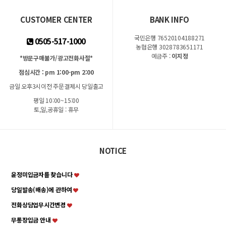
CUSTOMER CENTER
BANK INFO
국민은행 76520104188271
0505-517-1000
농협은행 3028783651171
예금주 :
이지정
*방문구매불가/광고전화사절*
점심시간 : pm 1:00-pm 2:00
금일 오후3시이전 주문결제시 당일출고
평일 10:00~15:00
토,일,공휴일 : 휴무
NOTICE
윤정미입금자를 찾습니다
당일발송(배송)에 관하여
전화상담업무시간변경
무통장입금 안내