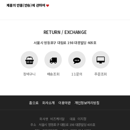
제품의 반품(반송)에 관하여
RETURN / EXCHANGE
서울시 영등포구 대림로 198 대경빌딩 405호
장바구니
배송조회
1:1문의
주문조회
홈으로
회사소개
이용약관
개인정보처리방침
회사명
비즈케이알
대표
이지정
주소
서울시 영등포구 대림로 198 대경빌딩 405호