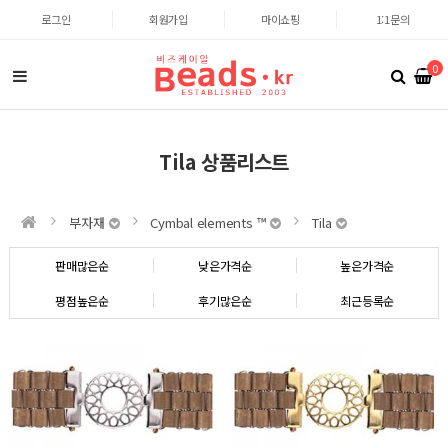
로그인
회원가입
마이쇼핑
1:1문의
0
Tila 상품리스트
부자재
Cymbal elements ™
Tila
판매많은순
낮은가격순
높은가격순
평점높은순
후기많은순
최근등록순