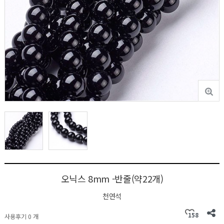
오닉스 8mm -반줄(약22개)
천연석
158
사용후기 0 개