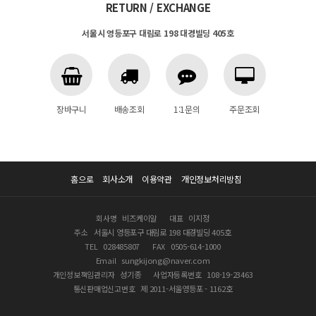
RETURN / EXCHANGE
서울시 영등포구 대림로 198 대경빌딩 405호
장바구니
배송조회
1:1문의
주문조회
홈으로
회사소개
이용약관
개인정보처리방침
회사명
비즈케이알
대표
이지정
주소
서울시 영등포구 대림로 198 대경빌딩 405호
TEL
028485807
FAX
0505-614-1000
Email
sungkijong@naver.com
개인정보책임관리자
성기종
사업자등록번호
108-19-23463
통신판매업신고번호
제 2011-서울영등포 - 1162호