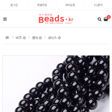
로그인
회원가입
마이쇼핑
1:1문의
0
비즈
원석
오닉스