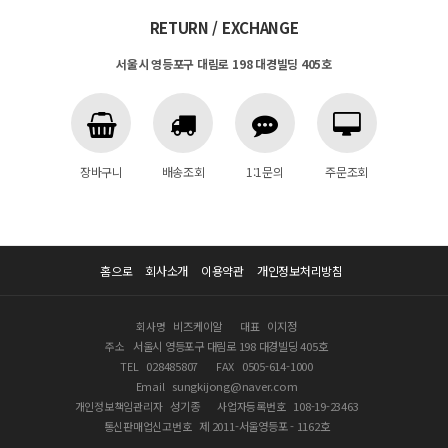
RETURN / EXCHANGE
서울시 영등포구 대림로 198 대경빌딩 405호
장바구니
배송조회
1:1문의
주문조회
홈으로
회사소개
이용약관
개인정보처리방침
회사명
비즈케이알
대표
이지정
주소
서울시 영등포구 대림로 198 대경빌딩 405호
TEL
028485807
FAX
0505-614-1000
Email
sungkijong@naver.com
개인정보책임관리자
성기종
사업자등록번호
108-19-23463
통신판매업신고번호
제 2011-서울영등포 - 1162호