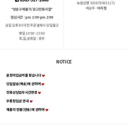
농협은행 3028783651171
예금주 :
이지정
*방문구매불가/광고전화사절*
점심시간 : pm 1:00-pm 2:00
금일 오후3시이전 주문결제시 당일출고
평일 10:00~15:00
토,일,공휴일 : 휴무
NOTICE
윤정미입금자를 찾습니다
당일발송(배송)에 관하여
전화상담업무시간변경
무통장입금 안내
제품의 반품(반송)에 관하여