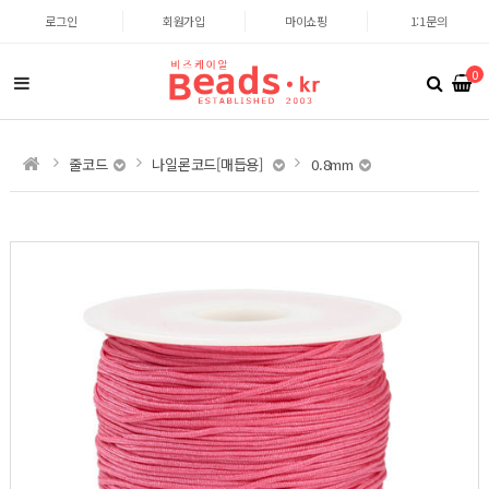
로그인
회원가입
마이쇼핑
1:1문의
0
줄코드
나일론코드[매듭용]
0.8mm