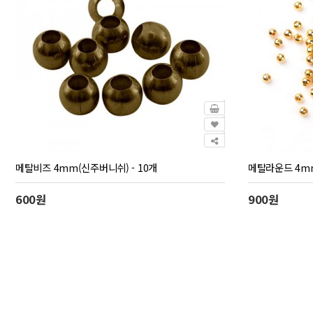
메탈비즈 4mm(신주버니쉬) - 10개
메탈라운드 4mm
600원
900원
맨끝