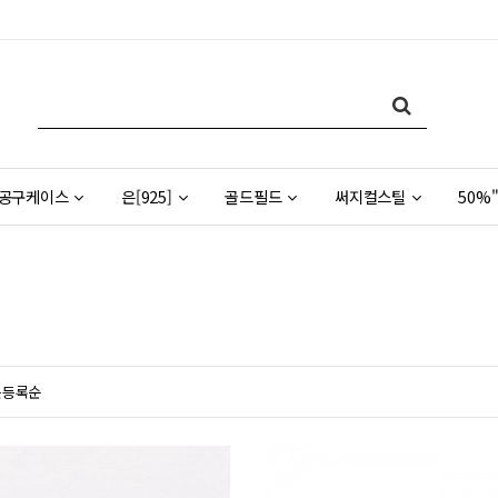
공구케이스
은[925]
골드필드
써지컬스틸
50%"
근등록순