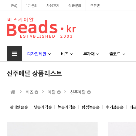
FAQ
1:1문의
사용후기
상품문의
쿠폰존
디자인제안
비즈
부자재
줄코드
신주메탈 상품리스트
비즈
메탈
신주메탈
판매많은순
낮은가격순
높은가격순
평점높은순
후기많은순
최