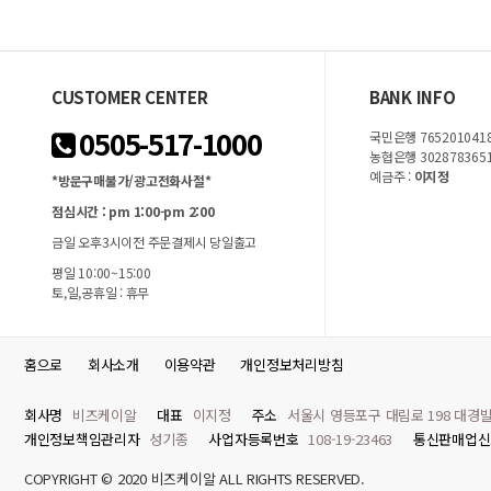
CUSTOMER CENTER
BANK INFO
0505-517-1000
국민은행 7652010418
농협은행 302878365
예금주 :
이지정
*방문구매불가/광고전화사절*
점심시간 : pm 1:00-pm 2:00
금일 오후3시이전 주문결제시 당일출고
평일 10:00~15:00
토,일,공휴일 : 휴무
홈으로
회사소개
이용약관
개인정보처리방침
회사명
비즈케이알
대표
이지정
주소
서울시 영등포구 대림로 198 대경빌
개인정보책임관리자
성기종
사업자등록번호
108-19-23463
통신판매업신
COPYRIGHT © 2020 비즈케이알 ALL RIGHTS RESERVED.