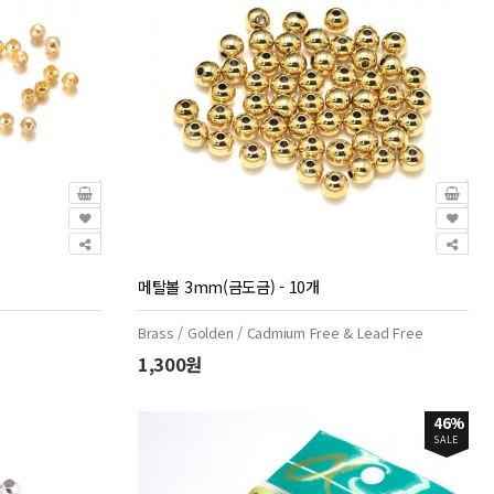
메탈볼 3mm(금도금) - 10개
Brass / Golden / Cadmium Free & Lead Free
1,300원
46%
SALE