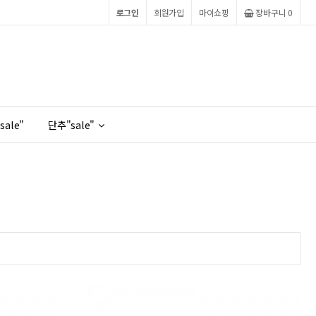
로그인
회원가입
마이쇼핑
장바구니
0
sale"
단추"sale"