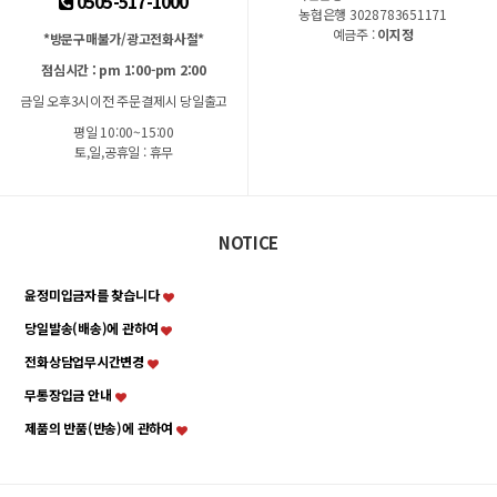
0505-517-1000
농협은행 3028783651171
예금주 :
이지정
*방문구매불가/광고전화사절*
점심시간 : pm 1:00-pm 2:00
금일 오후3시이전 주문결제시 당일출고
평일 10:00~15:00
토,일,공휴일 : 휴무
NOTICE
윤정미입금자를 찾습니다
당일발송(배송)에 관하여
전화상담업무시간변경
무통장입금 안내
제품의 반품(반송)에 관하여