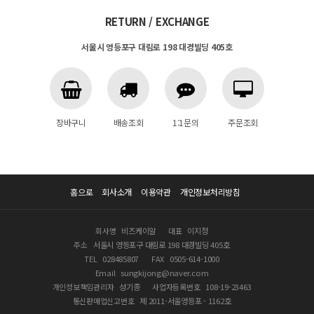
RETURN / EXCHANGE
서울시 영등포구 대림로 198 대경빌딩 405호
장바구니
배송조회
1:1문의
주문조회
홈으로
회사소개
이용약관
개인정보처리방침
회사명
비즈케이알
대표
이지정
주소
서울시 영등포구 대림로 198 대경빌딩 405호
TEL
028485807
FAX
0505-614-1000
Email
sungkijong@naver.com
개인정보책임관리자
성기종
사업자등록번호
108-19-23463
통신판매업신고번호
제 2011-서울영등포 - 1162호