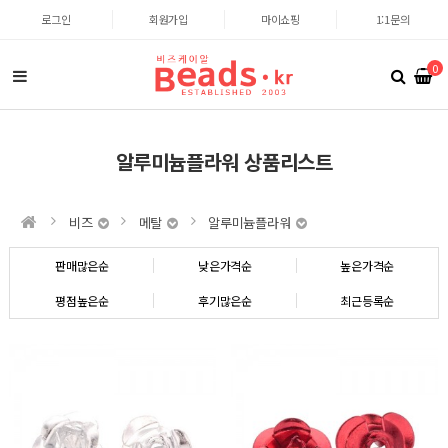
로그인
회원가입
마이쇼핑
1:1문의
0
알루미늄플라워 상품리스트
비즈
메탈
알루미늄플라워
판매많은순
낮은가격순
높은가격순
평점높은순
후기많은순
최근등록순