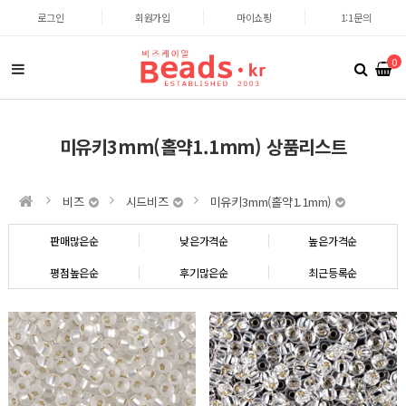
로그인
회원가입
마이쇼핑
1:1문의
0
미유키3mm(홀약1.1mm) 상품리스트
비즈
시드비즈
미유키3mm(홀약1.1mm)
판매많은순
낮은가격순
높은가격순
평점높은순
후기많은순
최근등록순