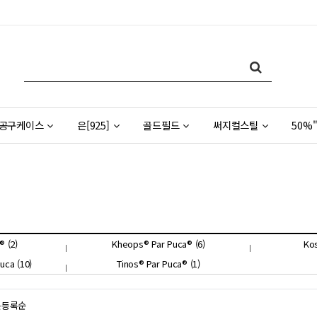
공구케이스
은[925]
골드필드
써지컬스틸
50%"
® (2)
Kheops® Par Puca® (6)
Kos
uca (10)
Tinos® Par Puca® (1)
근등록순