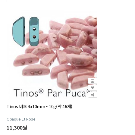
Tinos 비즈 4x10mm - 10g(약 46개)
Opaque Lt Rose
11,300원