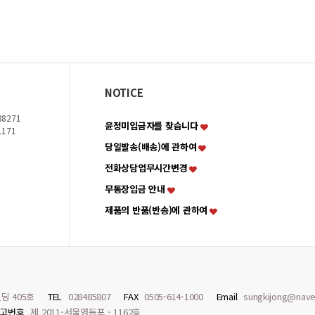
NOTICE
8271
윤정미입금자를 찾습니다
1171
당일발송(배송)에 관하여
전화상담업무시간변경
무통장입금 안내
제품의 반품(반송)에 관하여
딩 405호
TEL
028485807
FAX
0505-614-1000
Email
sungkijong@nave
고번호
제 2011-서울영등포 - 1162호