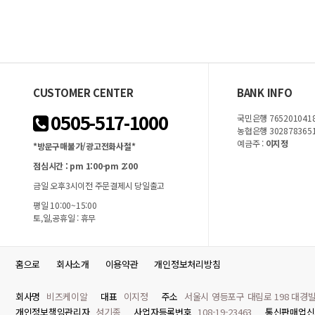
CUSTOMER CENTER
BANK INFO
0505-517-1000
국민은행 7652010418
농협은행 302878365
예금주 :
이지정
*방문구매불가/광고전화사절*
점심시간 : pm 1:00-pm 2:00
금일 오후3시이전 주문결제시 당일출고
평일 10:00~15:00
토,일,공휴일 : 휴무
홈으로
회사소개
이용약관
개인정보처리방침
회사명
비즈케이알
대표
이지정
주소
서울시 영등포구 대림로 198 대경빌
개인정보책임관리자
성기종
사업자등록번호
108-19-23463
통신판매업신