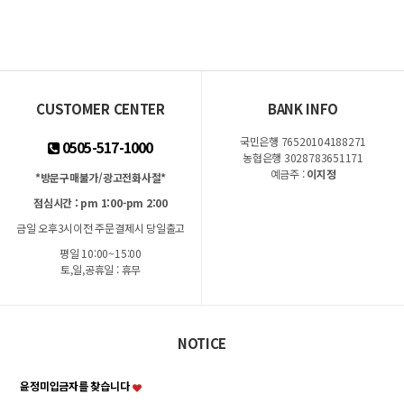
CUSTOMER CENTER
BANK INFO
국민은행 76520104188271
0505-517-1000
농협은행 3028783651171
예금주 :
이지정
*방문구매불가/광고전화사절*
점심시간 : pm 1:00-pm 2:00
금일 오후3시이전 주문결제시 당일출고
평일 10:00~15:00
토,일,공휴일 : 휴무
NOTICE
윤정미입금자를 찾습니다