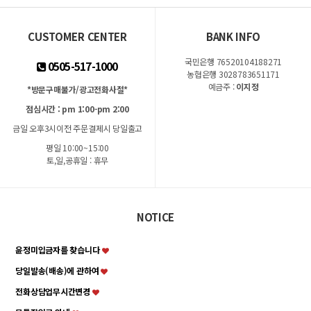
CUSTOMER CENTER
BANK INFO
국민은행 76520104188271
0505-517-1000
농협은행 3028783651171
예금주 :
이지정
*방문구매불가/광고전화사절*
점심시간 : pm 1:00-pm 2:00
금일 오후3시이전 주문결제시 당일출고
평일 10:00~15:00
토,일,공휴일 : 휴무
NOTICE
윤정미입금자를 찾습니다
당일발송(배송)에 관하여
전화상담업무시간변경