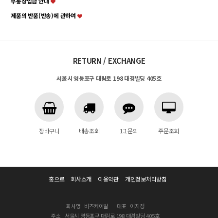
무통장입금 안내
제품의 반품(반송)에 관하여
RETURN / EXCHANGE
서울시 영등포구 대림로 198 대경빌딩 405호
장바구니
배송조회
1:1문의
주문조회
홈으로
회사소개
이용약관
개인정보처리방침
회사명
비즈케이알
대표
이지정
주소
서울시 영등포구 대림로 198 대경빌딩 405호