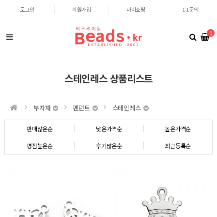
로그인
회원가입
마이쇼핑
1:1문의
0
스테인레스 상품리스트
부자재
펜던트
스테인레스
판매많은순
낮은가격순
높은가격순
평점높은순
후기많은순
최근등록순