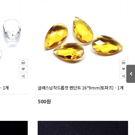
 1개
글래스납작드롭컷 펜단트 16*9mm(토파즈) - 1개
500원