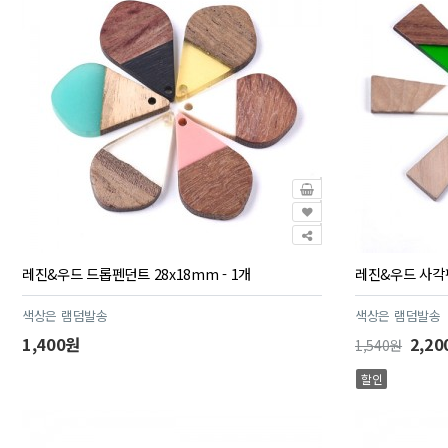
레진&우드 드롭펜던트 28x18mm - 1개
레진&우드 사각펜던
색상은 램덤발송
색상은 램덤발송
1,400원
2,20
1,540원
할인