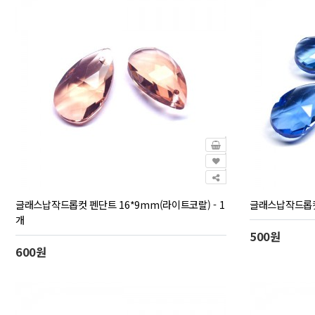
글래스납작드롭컷 펜단트 16*9mm(라이트코랄) - 1
글래스납작드롭컷 
개
500원
600원