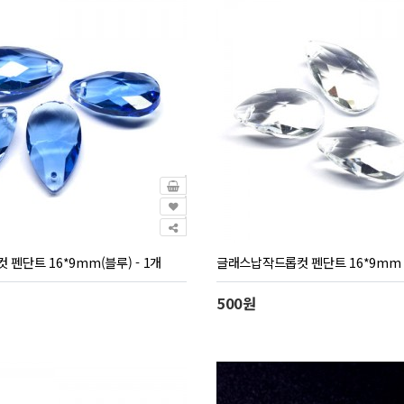
펜단트 16*9mm(블루) - 1개
글래스납작드롭컷 펜단트 16*9mm -
500원