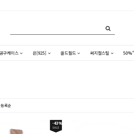
공구케이스
은[925]
골드필드
써지컬스틸
50%"
근등록순
-43%
SALE