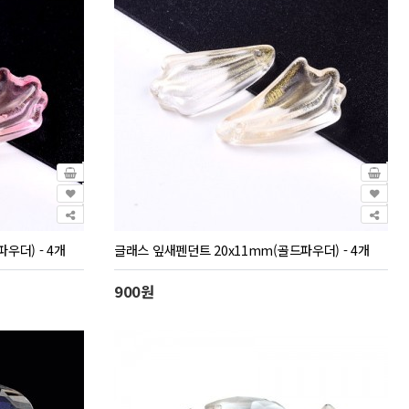
우더) - 4개
글래스 잎새펜던트 20x11mm(골드파우더) - 4개
900원