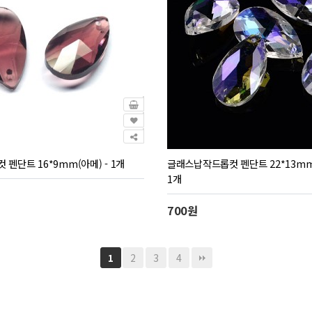
펜단트 16*9mm(아메) - 1개
글래스납작드롭컷 펜단트 22*13mm
1개
700원
2
3
4
1