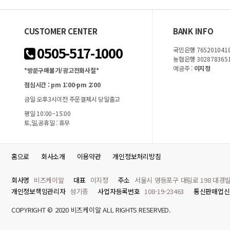
CUSTOMER CENTER
BANK INFO
0505-517-1000
국민은행 7652010418
농협은행 302878365
예금주 :
이지정
*방문구매불가/광고전화사절*
점심시간 : pm 1:00-pm 2:00
금일 오후3시이전 주문결제시 당일출고
평일 10:00~15:00
토,일,공휴일 : 휴무
홈으로
회사소개
이용약관
개인정보처리방침
회사명
비즈케이알
대표
이지정
주소
서울시 영등포구 대림로 198 대경빌
개인정보책임관리자
성기종
사업자등록번호
108-19-23463
통신판매업신
COPYRIGHT © 2020 비즈케이알 ALL RIGHTS RESERVED.