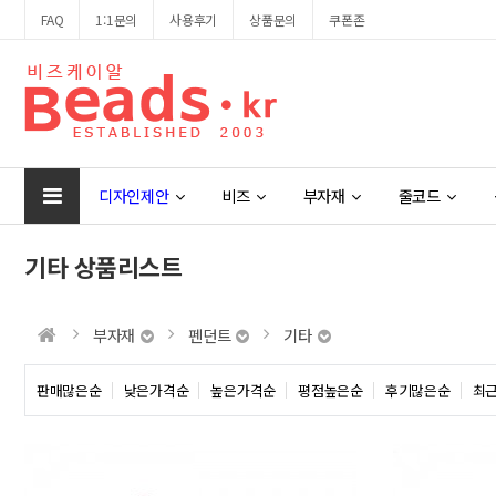
FAQ
1:1문의
사용후기
상품문의
쿠폰존
디자인제안
비즈
부자재
줄코드
기타 상품리스트
부자재
펜던트
기타
판매많은순
낮은가격순
높은가격순
평점높은순
후기많은순
최