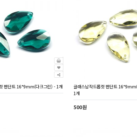
펜단트 16*9mm(다크그린) - 1개
글래스납작드롭컷 펜단트 16*9mm(
1개
500원