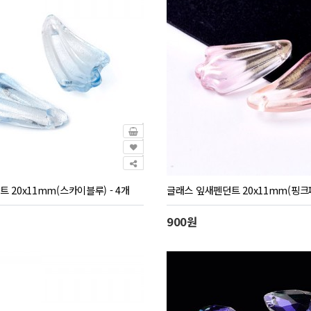
 20x11mm(스카이블루) - 4개
글래스 잎새펜던트 20x11mm(핑크파
900원