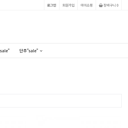
로그인
회원가입
마이쇼핑
장바구니
0
sale"
단추"sale"