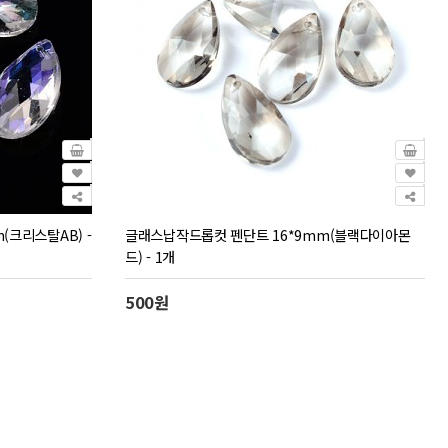
(크리스탈AB) -
글래스납작드롭컷 펜단트 16*9mm(블랙다이아몬
드) - 1개
500원