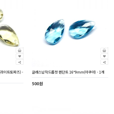
라이트토파즈) -
글래스납작드롭컷 펜단트 16*9mm(아쿠아) - 1개
500원