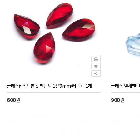
글래스납작드롭컷 펜단트 16*9mm(레드) - 1개
글래스 잎새펜던트
600원
900원