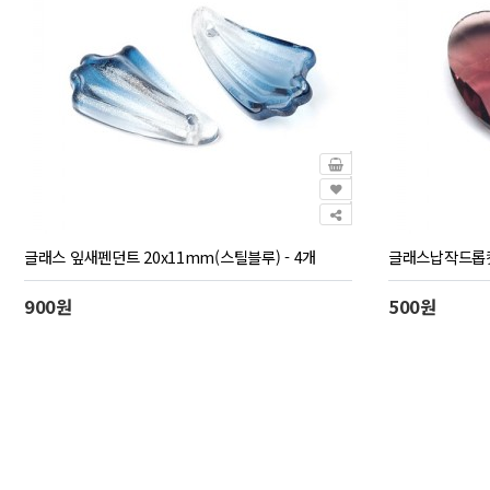
글래스 잎새펜던트 20x11mm(스틸블루) - 4개
글래스납작드롭컷 
900원
500원
맨끝