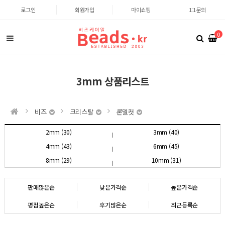
로그인
회원가입
마이쇼핑
1:1문의
0
3mm 상품리스트
비즈
크리스탈
론델컷
2mm (30)
3mm (40)
4mm (43)
6mm (45)
8mm (29)
10mm (31)
판매많은순
낮은가격순
높은가격순
평점높은순
후기많은순
최근등록순