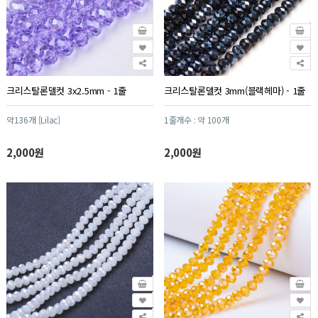
크리스탈론델컷 3x2.5mm - 1줄
크리스탈론델컷 3mm(블랙헤마) - 1줄
약136개 [Lilac]
1줄개수 : 약 100개
2,000원
2,000원