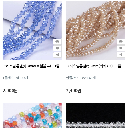
크리스탈론델컷 3mm(로얄블루) - 1줄
크리스탈론델컷 3mm(카키AB) - 1줄
1줄개수 : 약123개
한줄개수 135~140개
2,000원
2,400원