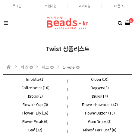
로그인
회원가입
마이쇼핑
1:1문의
0
Twist 상품리스트
비즈
체코
1-Hole
Briolette (1)
Clover (10)
Coffee beans (10)
Daggers (3)
Drops (2)
Druks (14)
Flower - Cup (3)
Flower - Hawaiian (47)
Flower - Lily (16)
Flower Button (10)
Flower Petals (6)
Gum Drops (3)
Leaf (22)
Minos® Par Puca® (0)