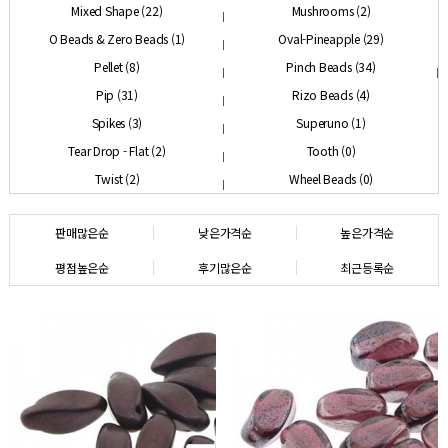
Mixed Shape (22)
Mushrooms (2)
O Beads & Zero Beads (1)
Oval-Pineapple (29)
Pellet (8)
Pinch Beads (34)
Pip (31)
Rizo Beads (4)
Spikes (3)
Superuno (1)
Tear Drop - Flat (2)
Tooth (0)
Twist (2)
Wheel Beads (0)
판매많은순
낮은가격순
높은가격순
평점높은순
후기많은순
최근등록순