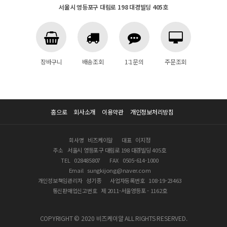
서울시 영등포구 대림로 198 대경빌딩 405호
장바구니
배송조회
1:1문의
주문조회
홈으로
회사소개
이용약관
개인정보처리방침
회사명
비즈케이알
대표
이지정
주소
서울시 영등포구 대림로 198 대경빌딩 405호
TEL
028485807
FAX
0505-614-1000
Email
sungkijong@naver.com
개인정보책임관리자
성기종
사업자등록번호
108-19-23463
통신판매업신고번호
제 2011-서울영등포 - 1162호
COPYRIGHT © 2020 비즈케이알 ALL RIGHTS RESERVED.