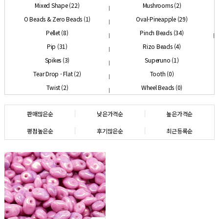
Mixed Shape (22)
Mushrooms (2)
O Beads & Zero Beads (1)
Oval-Pineapple (29)
Pellet (8)
Pinch Beads (34)
Pip (31)
Rizo Beads (4)
Spikes (3)
Superuno (1)
Tear Drop - Flat (2)
Tooth (0)
Twist (2)
Wheel Beads (0)
판매많은순
낮은가격순
높은가격순
평점높은순
후기많은순
최근등록순