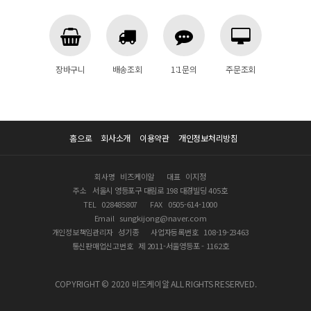
장바구니
배송조회
1:1문의
주문조회
홈으로
회사소개
이용약관
개인정보처리방침
회사명
비즈케이알
대표
이지정
주소
서울시 영등포구 대림로 198 대경빌딩 405호
TEL
028485807
FAX
0505-614-1000
Email
sungkijong@naver.com
개인정보책임관리자
성기종
사업자등록번호
108-19-23463
통신판매업신고번호
제 2011-서울영등포 - 1162호
COPYRIGHT © 2020 비즈케이알 ALL RIGHTS RESERVED.