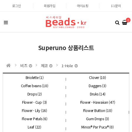
로그인
회원가입
마이쇼핑
1:1문의
0
Superuno 상품리스트
비즈
체코
1-Hole
Briolette (1)
Clover (10)
Coffee beans (10)
Daggers (3)
Drops (2)
Druks (14)
Flower - Cup (3)
Flower - Hawaiian (47)
Flower - Lily (16)
Flower Button (10)
Flower Petals (6)
Gum Drops (3)
Leaf (22)
Minos® Par Puca® (0)