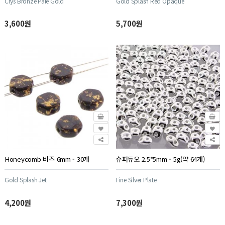
Crys Bronze Pale Gold
Gold Splash Red Opaque
3,600원
5,700원
Honeycomb 비즈 6mm - 30개
슈퍼듀오 2.5*5mm - 5g(약 64개)
Gold Splash Jet
Fine Silver Plate
4,200원
7,300원