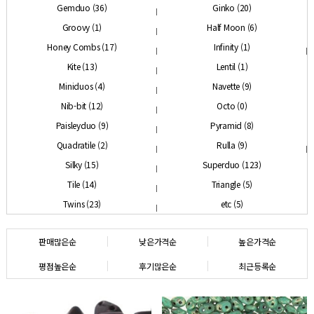
Gemduo (36)
Ginko (20)
Groovy (1)
Half Moon (6)
Honey Combs (17)
Infinity (1)
Kite (13)
Lentil (1)
Miniduos (4)
Navette (9)
Nib-bit (12)
Octo (0)
Paisleyduo (9)
Pyramid (8)
Quadratile (2)
Rulla (9)
Silky (15)
Superduo (123)
Tile (14)
Triangle (5)
Twins (23)
etc (5)
판매많은순
낮은가격순
높은가격순
평점높은순
후기많은순
최근등록순