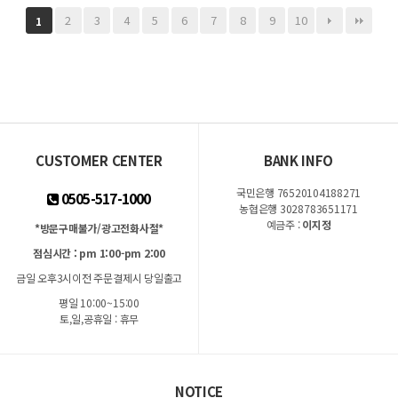
2
3
4
5
6
7
8
9
10
1
CUSTOMER CENTER
BANK INFO
국민은행 76520104188271
0505-517-1000
농협은행 3028783651171
예금주 :
이지정
*방문구매불가/광고전화사절*
점심시간 : pm 1:00-pm 2:00
금일 오후3시이전 주문결제시 당일출고
평일 10:00~15:00
토,일,공휴일 : 휴무
NOTICE