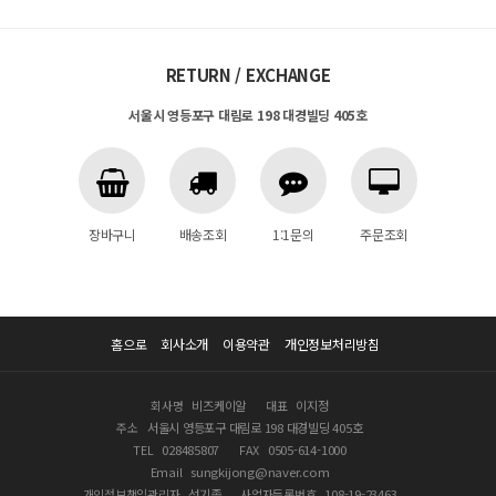
RETURN / EXCHANGE
서울시 영등포구 대림로 198 대경빌딩 405호
장바구니
배송조회
1:1문의
주문조회
홈으로
회사소개
이용약관
개인정보처리방침
회사명
비즈케이알
대표
이지정
주소
서울시 영등포구 대림로 198 대경빌딩 405호
TEL
028485807
FAX
0505-614-1000
Email
sungkijong@naver.com
개인정보책임관리자
성기종
사업자등록번호
108-19-23463