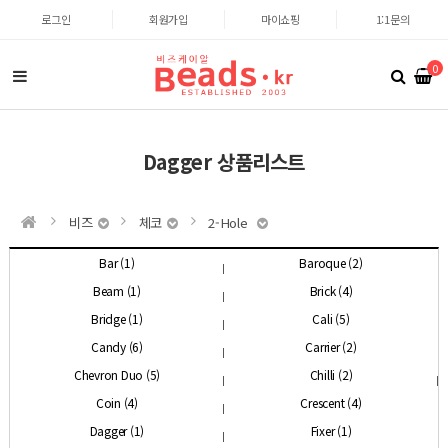
로그인
회원가입
마이쇼핑
1:1문의
0
Dagger 상품리스트
비즈
체코
2-Hole
Bar (1)
Baroque (2)
Beam (1)
Brick (4)
Bridge (1)
Cali (5)
Candy (6)
Carrier (2)
Chevron Duo (5)
Chilli (2)
Coin (4)
Crescent (4)
Dagger (1)
Fixer (1)