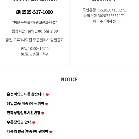
국민은행 76520104188271
0505-517-1000
농협은행 3028783651171
예금주 :
이지정
*방문구매불가/광고전화사절*
점심시간 : pm 1:00-pm 2:00
금일 오후3시이전 주문결제시 당일출고
평일 10:00~15:00
토,일,공휴일 : 휴무
NOTICE
윤정미입금자를 찾습니다
당일발송(배송)에 관하여
전화상담업무시간변경
무통장입금 안내
제품의 반품(반송)에 관하여