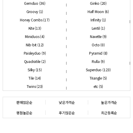
Gemduo (36)
Ginko (20)
Groovy (1)
Half Moon (6)
Honey Combs (17)
Infinity (1)
Kite (13)
Lentil (1)
Miniduos (4)
Navette (9)
Nib-bit (12)
Octo (0)
Paisleyduo (9)
Pyramid (8)
Quadratile (2)
Rulla (9)
Silky (15)
Superduo (123)
Tile (14)
Triangle (5)
Twins (23)
etc (5)
판매많은순
낮은가격순
높은가격순
평점높은순
후기많은순
최근등록순