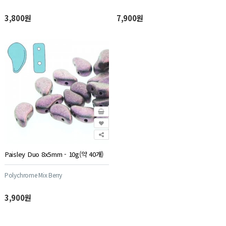
3,800원
7,900원
Paisley Duo 8x5mm - 10g(약 40개)
Polychrome Mix Berry
3,900원