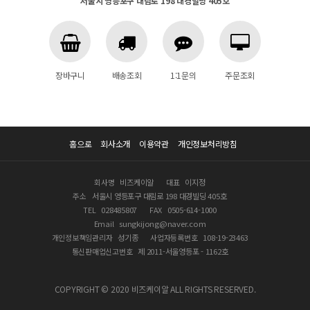
서울시 영등포구 대림로 198 대경빌딩 405호
장바구니
배송조회
1:1문의
주문조회
홈으로
회사소개
이용약관
개인정보처리방침
회사명
비즈케이알
대표
이지정
주소
서울시 영등포구 대림로 198 대경빌딩 405호
TEL
028485807
FAX
0505-614-1000
Email
sungkijong@naver.com
개인정보책임관리자
성기종
사업자등록번호
108-19-23463
통신판매업신고번호
제 2011-서울영등포 - 1162호
COPYRIGHT © 2020 비즈케이알 ALL RIGHTS RESERVED.