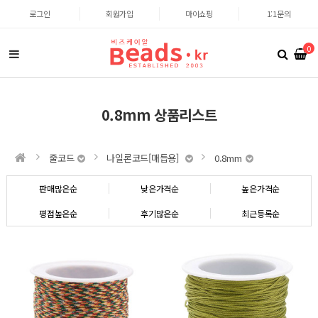
로그인
회원가입
마이쇼핑
1:1문의
0
0.8mm 상품리스트
줄코드
나일론코드[매듭용]
0.8mm
판매많은순
낮은가격순
높은가격순
평점높은순
후기많은순
최근등록순